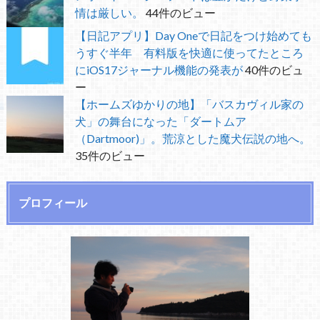
情は厳しい。
44件のビュー
【日記アプリ】Day Oneで日記をつけ始めても
うすぐ半年 有料版を快適に使ってたところ
にiOS17ジャーナル機能の発表が
40件のビュ
ー
【ホームズゆかりの地】「バスカヴィル家の
犬」の舞台になった「ダートムア
（Dartmoor)」。荒涼とした魔犬伝説の地へ。
35件のビュー
プロフィール