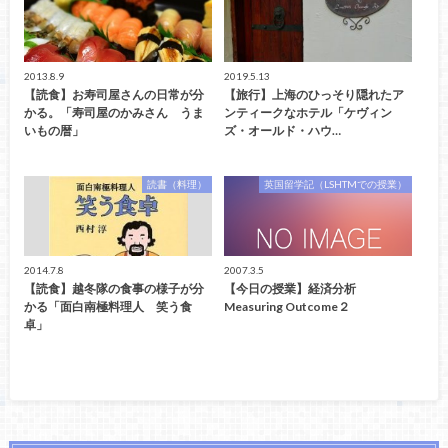
2013.8.9
2019.5.13
【読食】お寿司屋さんの日常が分
【旅行】上海のひっそり隠れたア
かる。「寿司屋のかみさん うま
ンティークなホテル「ケヴィン
いもの暦」
ズ・オールド・ハウ…
読書（料理）
英国留学記（LSHTMでの授業）
2014.7.8
2007.3.5
【読食】越冬隊の食事の様子が分
【今日の授業】経済分析
かる「面白南極料理人 笑う食
Measuring Outcome２
卓」