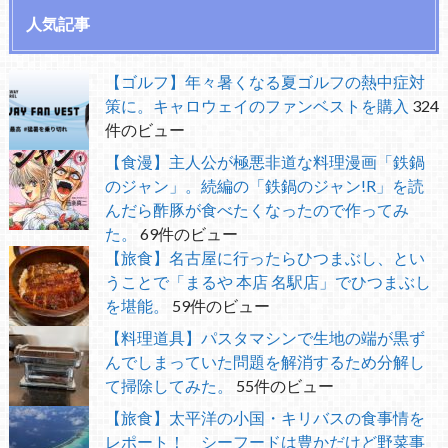
人気記事
【ゴルフ】年々暑くなる夏ゴルフの熱中症対
策に。キャロウェイのファンベストを購入
324
件のビュー
【食漫】主人公が極悪非道な料理漫画「鉄鍋
のジャン」。続編の「鉄鍋のジャン!R」を読
んだら酢豚が食べたくなったので作ってみ
た。
69件のビュー
【旅食】名古屋に行ったらひつまぶし、とい
うことで「まるや 本店 名駅店」でひつまぶし
を堪能。
59件のビュー
【料理道具】パスタマシンで生地の端が黒ず
んでしまっていた問題を解消するため分解し
て掃除してみた。
55件のビュー
【旅食】太平洋の小国・キリバスの食事情を
レポート！ シーフードは豊かだけど野菜事