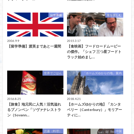
留学準備
食を楽しむ
2006.9.9
2015.3.17
【留学準備】渡英まであと一週間
【食映画】フードロードムービー
の傑作。「シェフ 三つ星フードト
ラック始めまし…
世界でごはん
「ホームズゆかりの地」案内
2016.8.25
2018.4.21
【旅食】地元民に人気！活気溢れ
【ホームズゆかりの地】「カンタ
るプノンペン「ソヴァナレストラ
ベリー（Canterbury）」モリアー
ン（Sovann…
ティに…
読書（料理）
中国