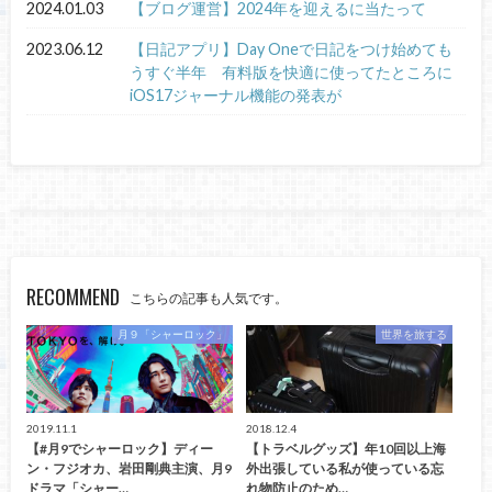
2024.01.03
【ブログ運営】2024年を迎えるに当たって
2023.06.12
【日記アプリ】Day Oneで日記をつけ始めても
うすぐ半年 有料版を快適に使ってたところに
iOS17ジャーナル機能の発表が
RECOMMEND
こちらの記事も人気です。
月９「シャーロック」
世界を旅する
2019.11.1
2018.12.4
【#月9でシャーロック】ディー
【トラベルグッズ】年10回以上海
ン・フジオカ、岩田剛典主演、月9
外出張している私が使っている忘
ドラマ「シャー…
れ物防止のため…