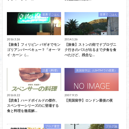
世界でごはん
世界でごはん
2016.3.26
2014.1.26
【旅食】フィリピン･バギオでモン
【旅食】ストンの街でドブロヴニ
ゴリアンバーベキュー？「オー･マ
ク行きのバスが出るまで夕食を食
イ･カーン（…
べたけど、残念な…
読書（料理）
英国留学記（LSHTMでの授業）
2016.8.22
2007.9.15
【読食】ハードボイルドの傑作、
【英国留学】ロンドン最後の夜
スペンサーシリーズのに登場する
食と料理を徹底解…
ブログ運営
ブログ論