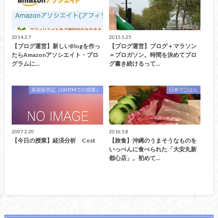
2014.3.7
2015.5.25
【ブログ運営】新しいBlogを作っ
【ブログ運営】ブログ＋マラソン
たらAmazonアソシエイト・プロ
＝ブロガソン。時間を決めてブロ
グラムに…
グ書き続けるって…
英国留学記（LSHTMでの授業）
日本でごはん
2007.2.20
2016.5.8
【今日の授業】経済分析 Cost
【旅食】沖縄のうまそうなものを
いっぺんに食べられた「大安丸新
都心店」。初めて…