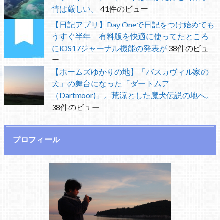
情は厳しい。
41件のビュー
【日記アプリ】Day Oneで日記をつけ始めても
うすぐ半年 有料版を快適に使ってたところ
にiOS17ジャーナル機能の発表が
38件のビュ
ー
【ホームズゆかりの地】「バスカヴィル家の
犬」の舞台になった「ダートムア
（Dartmoor)」。荒涼とした魔犬伝説の地へ。
38件のビュー
プロフィール