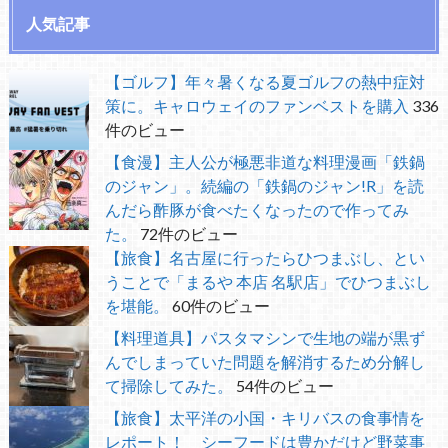
人気記事
【ゴルフ】年々暑くなる夏ゴルフの熱中症対
策に。キャロウェイのファンベストを購入
336
件のビュー
【食漫】主人公が極悪非道な料理漫画「鉄鍋
のジャン」。続編の「鉄鍋のジャン!R」を読
んだら酢豚が食べたくなったので作ってみ
た。
72件のビュー
【旅食】名古屋に行ったらひつまぶし、とい
うことで「まるや 本店 名駅店」でひつまぶし
を堪能。
60件のビュー
【料理道具】パスタマシンで生地の端が黒ず
んでしまっていた問題を解消するため分解し
て掃除してみた。
54件のビュー
【旅食】太平洋の小国・キリバスの食事情を
レポート！ シーフードは豊かだけど野菜事