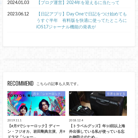
2024.01.03
【ブログ運営】2024年を迎えるに当たって
2023.06.12
【日記アプリ】Day Oneで日記をつけ始めても
うすぐ半年 有料版を快適に使ってたところに
iOS17ジャーナル機能の発表が
RECOMMEND
こちらの記事も人気です。
月９「シャーロック」
世界を旅する
2019.11.1
2018.12.4
【#月9でシャーロック】ディー
【トラベルグッズ】年10回以上海
ン・フジオカ、岩田剛典主演、月9
外出張している私が使っている忘
ドラマ「シャー…
れ物防止のため…