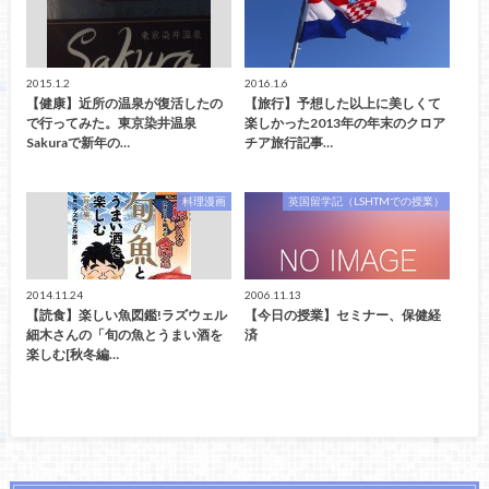
2015.1.2
2016.1.6
【健康】近所の温泉が復活したの
【旅行】予想した以上に美しくて
で行ってみた。東京染井温泉
楽しかった2013年の年末のクロア
Sakuraで新年の…
チア旅行記事…
料理漫画
英国留学記（LSHTMでの授業）
2014.11.24
2006.11.13
【読食】楽しい魚図鑑!ラズウェル
【今日の授業】セミナー、保健経
細木さんの「旬の魚とうまい酒を
済
楽しむ[秋冬編…