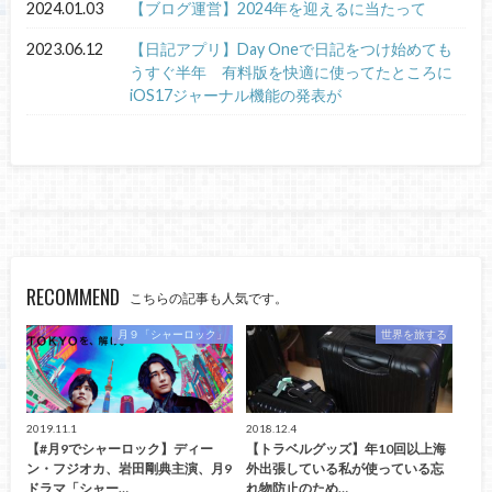
2024.01.03
【ブログ運営】2024年を迎えるに当たって
2023.06.12
【日記アプリ】Day Oneで日記をつけ始めても
うすぐ半年 有料版を快適に使ってたところに
iOS17ジャーナル機能の発表が
RECOMMEND
こちらの記事も人気です。
月９「シャーロック」
世界を旅する
2019.11.1
2018.12.4
【#月9でシャーロック】ディー
【トラベルグッズ】年10回以上海
ン・フジオカ、岩田剛典主演、月9
外出張している私が使っている忘
ドラマ「シャー…
れ物防止のため…