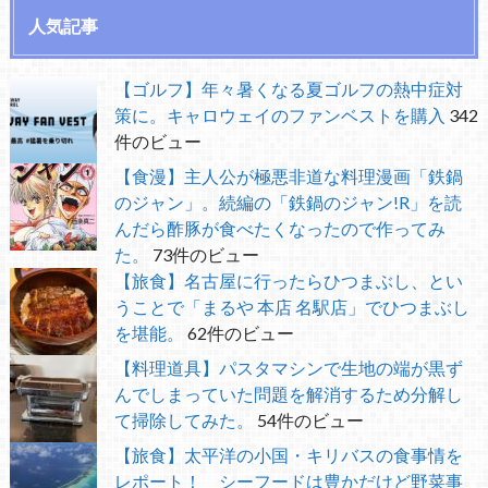
人気記事
【ゴルフ】年々暑くなる夏ゴルフの熱中症対
策に。キャロウェイのファンベストを購入
342
件のビュー
【食漫】主人公が極悪非道な料理漫画「鉄鍋
のジャン」。続編の「鉄鍋のジャン!R」を読
んだら酢豚が食べたくなったので作ってみ
た。
73件のビュー
【旅食】名古屋に行ったらひつまぶし、とい
うことで「まるや 本店 名駅店」でひつまぶし
を堪能。
62件のビュー
【料理道具】パスタマシンで生地の端が黒ず
んでしまっていた問題を解消するため分解し
て掃除してみた。
54件のビュー
【旅食】太平洋の小国・キリバスの食事情を
レポート！ シーフードは豊かだけど野菜事