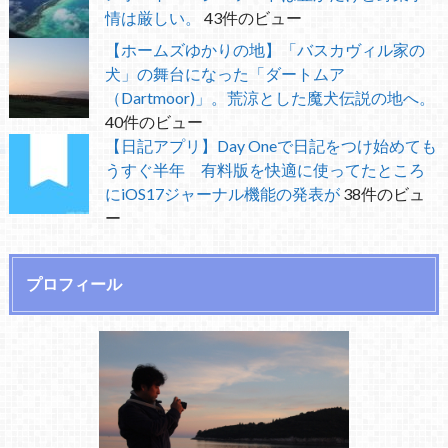
情は厳しい。
43件のビュー
【ホームズゆかりの地】「バスカヴィル家の
犬」の舞台になった「ダートムア
（Dartmoor)」。荒涼とした魔犬伝説の地へ。
40件のビュー
【日記アプリ】Day Oneで日記をつけ始めても
うすぐ半年 有料版を快適に使ってたところ
にiOS17ジャーナル機能の発表が
38件のビュ
ー
プロフィール