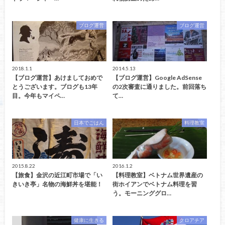
ブログ運営
ブログ運営
2018.1.1
2014.5.13
【ブログ運営】あけましておめで
【ブログ運営】Google AdSense
とうございます。ブログも13年
の2次審査に通りました。前回落ち
目。今年もマイペ…
て…
日本でごはん
料理教室
2015.8.22
2016.1.2
【旅食】金沢の近江町市場で「い
【料理教室】ベトナム世界遺産の
きいき亭」名物の海鮮丼を堪能！
街ホイアンでベトナム料理を習
う。モーニンググロ…
健康に生きる
クロアチア