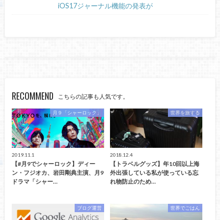
iOS17ジャーナル機能の発表が
RECOMMEND
こちらの記事も人気です。
月９「シャーロック」
世界を旅する
2019.11.1
2018.12.4
【#月9でシャーロック】ディー
【トラベルグッズ】年10回以上海
ン・フジオカ、岩田剛典主演、月9
外出張している私が使っている忘
ドラマ「シャー…
れ物防止のため…
ブログ運営
世界でごはん