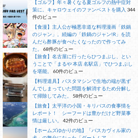
【ゴルフ】年々暑くなる夏ゴルフの熱中症対
策に。キャロウェイのファンベストを購入
344
件のビュー
【食漫】主人公が極悪非道な料理漫画「鉄鍋
のジャン」。続編の「鉄鍋のジャン!R」を読
んだら酢豚が食べたくなったので作ってみ
た。
68件のビュー
【旅食】名古屋に行ったらひつまぶし、とい
うことで「まるや 本店 名駅店」でひつまぶし
を堪能。
60件のビュー
【料理道具】パスタマシンで生地の端が黒ず
んでしまっていた問題を解消するため分解し
て掃除してみた。
58件のビュー
【旅食】太平洋の小国・キリバスの食事情を
レポート！ シーフードは豊かだけど野菜事
情は厳しい。
42件のビュー
【ホームズゆかりの地】「バスカヴィル家の
犬」の舞台になった「ダートムア