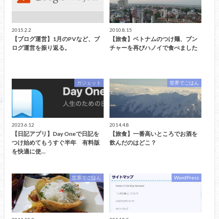
2015.2.2
2010.8.15
【ブログ運営】1月のPVなど、ブ
【旅食】ベトナムのつけ麺、ブン
ログ運営を振り返る。
チャーを再びハノイで食べました
ガジェット
世界でごはん
2023.6.12
2014.4.8
【日記アプリ】Day Oneで日記を
【旅食】一番高いところでお酒を
つけ始めてもうすぐ半年 有料版
飲んだのはどこ？
を快適に使…
世界でごはん
WordPress