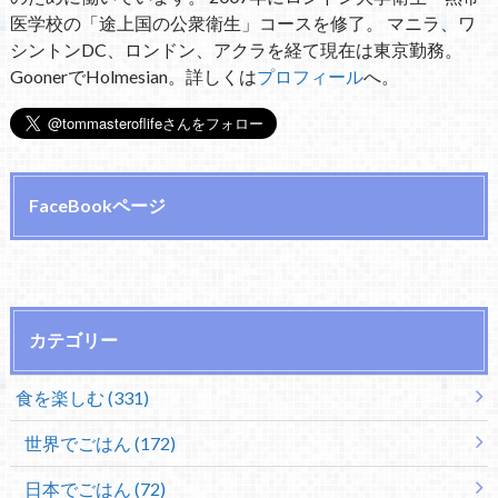
医学校の「途上国の公衆衛生」コースを修了。 マニラ、ワ
シントンDC、ロンドン、アクラを経て現在は東京勤務。
GoonerでHolmesian。詳しくは
プロフィール
へ。
FaceBookページ
カテゴリー
食を楽しむ (331)
世界でごはん (172)
日本でごはん (72)