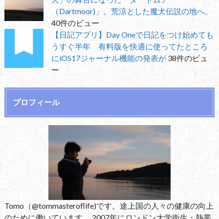
（Dartmoor)」。荒涼とした魔犬伝説の地へ。
40件のビュー
【日記アプリ】Day Oneで日記をつけ始めても
うすぐ半年 有料版を快適に使ってたところ
にiOS17ジャーナル機能の発表が
38件のビュ
ー
プロフィール
Tomo（@tommasteroflife)です。途上国の人々の健康の向上
のために働いています。 2007年にロンドン大学衛生・熱帯