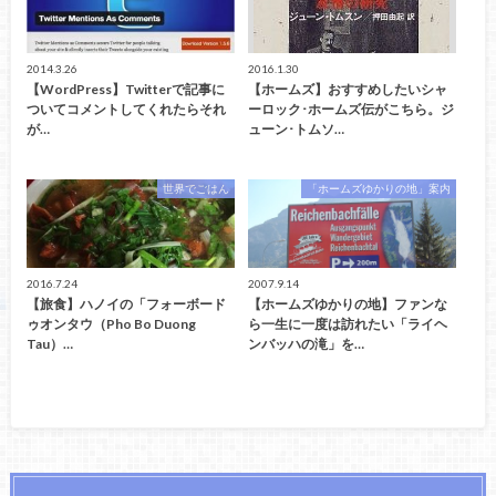
2014.3.26
2016.1.30
【WordPress】Twitterで記事に
【ホームズ】おすすめしたいシャ
ついてコメントしてくれたらそれ
ーロック･ホームズ伝がこちら。ジ
が…
ューン･トムソ…
世界でごはん
「ホームズゆかりの地」案内
2016.7.24
2007.9.14
【旅食】ハノイの「フォーボード
【ホームズゆかりの地】ファンな
ゥオンタウ（Pho Bo Duong
ら一生に一度は訪れたい「ライヘ
Tau）…
ンバッハの滝」を…