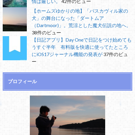
情は厳しい。
42件のビュー
【ホームズゆかりの地】「バスカヴィル家の
犬」の舞台になった「ダートムア
（Dartmoor)」。荒涼とした魔犬伝説の地へ。
38件のビュー
【日記アプリ】Day Oneで日記をつけ始めても
うすぐ半年 有料版を快適に使ってたところ
にiOS17ジャーナル機能の発表が
37件のビュ
ー
プロフィール