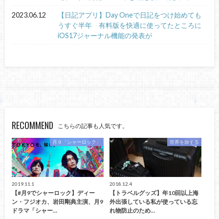
2023.06.12
【日記アプリ】Day Oneで日記をつけ始めても
うすぐ半年 有料版を快適に使ってたところに
iOS17ジャーナル機能の発表が
RECOMMEND
こちらの記事も人気です。
月９「シャーロック」
世界を旅する
2019.11.1
2018.12.4
【#月9でシャーロック】ディー
【トラベルグッズ】年10回以上海
ン・フジオカ、岩田剛典主演、月9
外出張している私が使っている忘
ドラマ「シャー…
れ物防止のため…