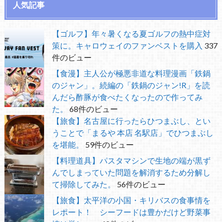
人気記事
【ゴルフ】年々暑くなる夏ゴルフの熱中症対
策に。キャロウェイのファンベストを購入
337
件のビュー
【食漫】主人公が極悪非道な料理漫画「鉄鍋
のジャン」。続編の「鉄鍋のジャン!R」を読
んだら酢豚が食べたくなったので作ってみ
た。
68件のビュー
【旅食】名古屋に行ったらひつまぶし、とい
うことで「まるや 本店 名駅店」でひつまぶし
を堪能。
59件のビュー
【料理道具】パスタマシンで生地の端が黒ず
んでしまっていた問題を解消するため分解し
て掃除してみた。
56件のビュー
【旅食】太平洋の小国・キリバスの食事情を
レポート！ シーフードは豊かだけど野菜事