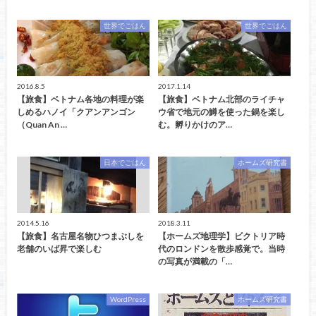
世界でごはん
世界でごはん
2016.8.5
2017.1.14
【旅食】ベトナム各地の料理が楽
【旅食】ベトナム北部のライチャ
しめるハノイ「クアンアンゴン
ウ省で地元の鱒を使った鍋を楽し
（Quan An …
む。孵りかけのア…
日本でごはん
ホームズ研究書
2014.5.16
2018.3.11
【旅食】名古屋名物ひつまぶしを
【ホームズ地理学】ビクトリア時
老舗のいば昇で楽しむ
代のロンドンを散歩感覚で。当時
の写真が満載の「…
WordPress
ホームズ研究書