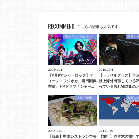
RECOMMEND
こちらの記事も人気です。
月９「シャーロック」
世界を
2019.11.1
2018.12.4
【#月9でシャーロック】デ
【トラベルグッズ】年1
ィーン・フジオカ、岩田剛典
以上海外出張している
主演、月9ドラマ「シャー…
っている忘れ物防止のた
読書（料理）
世界を
2016.1.18
2014.1.15
【読食】中国レストランで美
【旅行】昨年末の旅行