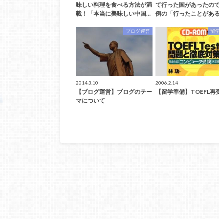
味しい料理を食べる方法が満
て行った国があったの
載！「本当に美味しい中国…
例の「行ったことがある
ブログ運営
留
2014.3.10
2006.2.14
【ブログ運営】ブログのテー
【留学準備】TOEFL再
マについて