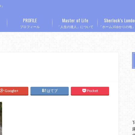
つ」
PROFILE
Master of Life
Sherlock’s Londo
プロフィール
「人生の達人」について
「ホームズゆかりの地
Google+
はてブ
Pocket
T