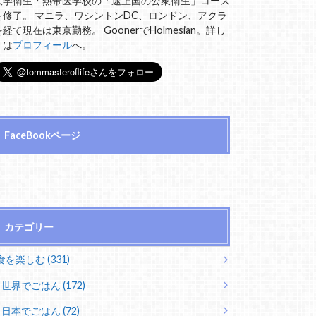
大学衛生・熱帯医学校の「途上国の公衆衛生」コース
を修了。 マニラ、ワシントンDC、ロンドン、アクラ
を経て現在は東京勤務。 GoonerでHolmesian。詳し
くは
プロフィール
へ。
FaceBookページ
カテゴリー
食を楽しむ (331)
世界でごはん (172)
日本でごはん (72)