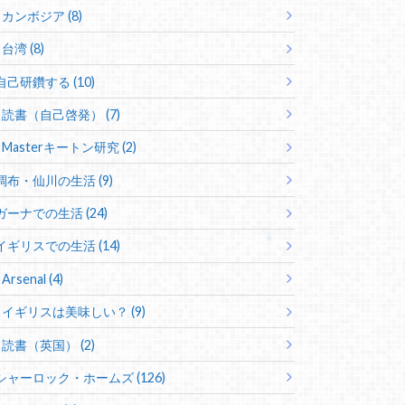
カンボジア (8)
台湾 (8)
自己研鑽する (10)
読書（自己啓発） (7)
Masterキートン研究 (2)
調布・仙川の生活 (9)
ガーナでの生活 (24)
イギリスでの生活 (14)
Arsenal (4)
イギリスは美味しい？ (9)
読書（英国） (2)
シャーロック・ホームズ (126)