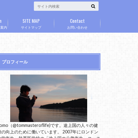
n
SITE MAP
Contact
」案内
サイトマップ
お問い合わせ
プロフィール
omo（@tommasteroflife)です。途上国の人々の健
康の向上のために働いています。 2007年にロンドン