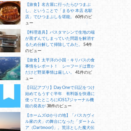
【旅食】名古屋に行ったらひつまぶ
し、ということで「まるや 本店 名駅
店」でひつまぶしを堪能。
60件のビ
ュー
【料理道具】パスタマシンで生地の端
が黒ずんでしまっていた問題を解消す
るため分解して掃除してみた。
54件
のビュー
【旅食】太平洋の小国・キリバスの食
事情をレポート！ シーフードは豊か
だけど野菜事情は厳しい。
41件のビ
ュー
【日記アプリ】Day Oneで日記をつけ
始めてもうすぐ半年 有料版を快適に
使ってたところにiOS17ジャーナル機
能の発表が
38件のビュー
【ホームズゆかりの地】「バスカヴィ
ル家の犬」の舞台になった「ダートム
ア（Dartmoor)」。荒涼とした魔犬伝