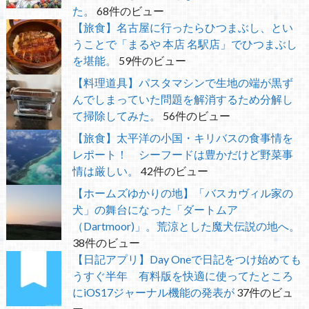
た。
68件のビュー
【旅食】名古屋に行ったらひつまぶし、とい
うことで「まるや 本店 名駅店」でひつまぶし
を堪能。
59件のビュー
【料理道具】パスタマシンで生地の端が黒ず
んでしまっていた問題を解消するため分解し
て掃除してみた。
56件のビュー
【旅食】太平洋の小国・キリバスの食事情を
レポート！ シーフードは豊かだけど野菜事
情は厳しい。
42件のビュー
【ホームズゆかりの地】「バスカヴィル家の
犬」の舞台になった「ダートムア
（Dartmoor)」。荒涼とした魔犬伝説の地へ。
38件のビュー
【日記アプリ】Day Oneで日記をつけ始めても
うすぐ半年 有料版を快適に使ってたところ
にiOS17ジャーナル機能の発表が
37件のビュ
ー