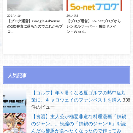
2014.4.16
2014.5.8
【ブログ運営】Google AdSense
【ブログ運営】So-netブログから
の2次審査に落ちたのでこれからブ
レンタルサーバー・独自ドメイ
ロ…
ン・Word…
人気記事
【ゴルフ】年々暑くなる夏ゴルフの熱中症対
策に。キャロウェイのファンベストを購入
338
件のビュー
【食漫】主人公が極悪非道な料理漫画「鉄鍋
のジャン」。続編の「鉄鍋のジャン!R」を読
んだら酢豚が食べたくなったので作ってみ