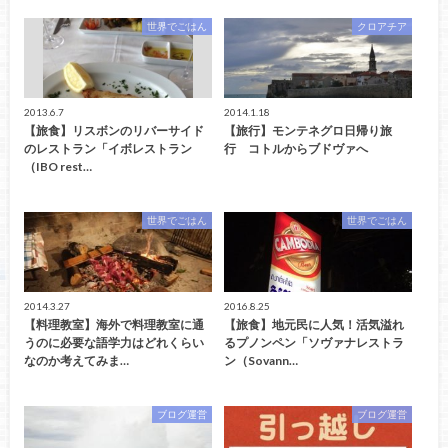
世界でごはん
クロアチア
2013.6.7
2014.1.18
【旅食】リスボンのリバーサイド
【旅行】モンテネグロ日帰り旅
のレストラン「イボレストラン
行 コトルからブドヴァへ
（IBO rest…
世界でごはん
世界でごはん
2014.3.27
2016.8.25
【料理教室】海外で料理教室に通
【旅食】地元民に人気！活気溢れ
うのに必要な語学力はどれくらい
るプノンペン「ソヴァナレストラ
なのか考えてみま…
ン（Sovann…
ブログ運営
ブログ運営