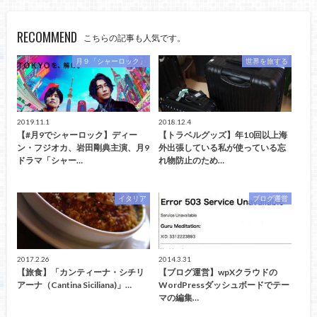
RECOMMEND
こちらの記事も人気です。
月９「シャーロック」
世界を旅する
2019.11.1
2018.12.4
【#月9でシャーロック】ディー
【トラベルグッズ】年10回以上海
ン・フジオカ、岩田剛典主演、月9
外出張している私が使っている忘
ドラマ「シャー…
れ物防止のため…
イタリア
ブログ運営
2017.2.26
2014.3.31
【旅食】「カンティーナ・シチリ
【ブログ運営】wpXクラウドの
アーナ（Cantina Siciliana)」…
WordPressダッシュボードでテー
マの編集…