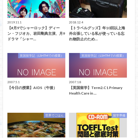
2019.11.1
2018.12.4
【#月9でシャーロック】ディー
【トラベルグッズ】年10回以上海
ン・フジオカ、岩田剛典主演、月9
外出張している私が使っている忘
ドラマ「シャー…
れ物防止のため…
英国留学記（LSHTMでの授業）
英国留学記（LSHTMでの授業）
2007.5.1
2007.1.8
【今日の授業】AIDS（午後）
【英国留学】Term2.C1 Primary
Health Care in …
世界でごはん
留学準備