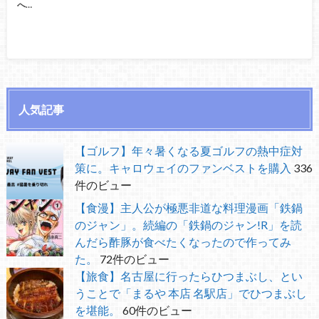
へ…
人気記事
【ゴルフ】年々暑くなる夏ゴルフの熱中症対
策に。キャロウェイのファンベストを購入
336
件のビュー
【食漫】主人公が極悪非道な料理漫画「鉄鍋
のジャン」。続編の「鉄鍋のジャン!R」を読
んだら酢豚が食べたくなったので作ってみ
た。
72件のビュー
【旅食】名古屋に行ったらひつまぶし、とい
うことで「まるや 本店 名駅店」でひつまぶし
を堪能。
60件のビュー