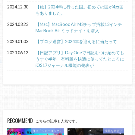
2024.12.30
【旅】2024年に行った国。初めての国が4カ国
もありました。
2024.03.23
【Mac】MacBooc Air M3チップ搭載13インチ
MacBook Air ミッドナイトを購入
2024.01.03
【ブログ運営】2024年を迎えるに当たって
2023.06.12
【日記アプリ】Day Oneで日記をつけ始めても
うすぐ半年 有料版を快適に使ってたところに
iOS17ジャーナル機能の発表が
RECOMMEND
こちらの記事も人気です。
月９「シャーロック」
世界を旅する