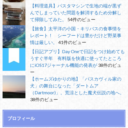
【料理道具】パスタマシンで生地の端が黒ず
んでしまっていた問題を解消するため分解し
て掃除してみた。
54件のビュー
【旅食】太平洋の小国・キリバスの食事情を
レポート！ シーフードは豊かだけど野菜事
情は厳しい。
41件のビュー
【日記アプリ】Day Oneで日記をつけ始めても
うすぐ半年 有料版を快適に使ってたところ
にiOS17ジャーナル機能の発表が
38件のビュ
ー
【ホームズゆかりの地】「バスカヴィル家の
犬」の舞台になった「ダートムア
（Dartmoor)」。荒涼とした魔犬伝説の地へ。
38件のビュー
プロフィール