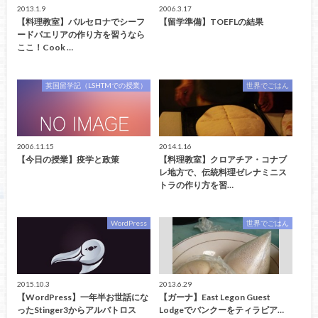
2013.1.9
2006.3.17
【料理教室】バルセロナでシーフ
【留学準備】TOEFLの結果
ードパエリアの作り方を習うなら
ここ！Cook …
英国留学記（LSHTMでの授業）
世界でごはん
2006.11.15
2014.1.16
【今日の授業】疫学と政策
【料理教室】クロアチア・コナブ
レ地方で、伝統料理ゼレナミニス
トラの作り方を習…
WordPress
世界でごはん
2015.10.3
2013.6.29
【WordPress】一年半お世話にな
【ガーナ】East Legon Guest
ったStinger3からアルバトロス
Lodgeでバンクーをティラピア…