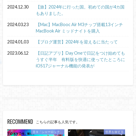
2024.12.30
【旅】2024年に行った国。初めての国が4カ国
もありました。
2024.03.23
【Mac】MacBooc Air M3チップ搭載13インチ
MacBook Air ミッドナイトを購入
2024.01.03
【ブログ運営】2024年を迎えるに当たって
2023.06.12
【日記アプリ】Day Oneで日記をつけ始めても
うすぐ半年 有料版を快適に使ってたところに
iOS17ジャーナル機能の発表が
RECOMMEND
こちらの記事も人気です。
月９「シャーロック」
世界を旅する