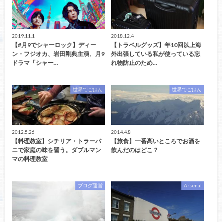
2019.11.1
2018.12.4
【#月9でシャーロック】ディー
【トラベルグッズ】年10回以上海
ン・フジオカ、岩田剛典主演、月9
外出張している私が使っている忘
ドラマ「シャー…
れ物防止のため…
世界でごはん
世界でごはん
2012.5.26
2014.4.8
【料理教室】シチリア・トラーパ
【旅食】一番高いところでお酒を
ニで家庭の味を習う。ダブルマン
飲んだのはどこ？
マの料理教室
ブログ運営
Arsenal