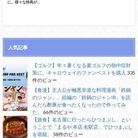
に。様々な特典が…
人気記事
【ゴルフ】年々暑くなる夏ゴルフの熱中症対
策に。キャロウェイのファンベストを購入
335
件のビュー
【食漫】主人公が極悪非道な料理漫画「鉄鍋
のジャン」。続編の「鉄鍋のジャン!R」を読
んだら酢豚が食べたくなったので作ってみ
た。
66件のビュー
【旅食】名古屋に行ったらひつまぶし、とい
うことで「まるや 本店 名駅店」でひつまぶし
を堪能。
58件のビュー