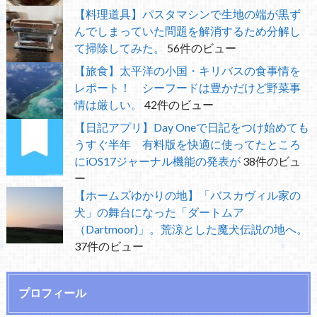
【料理道具】パスタマシンで生地の端が黒ず
んでしまっていた問題を解消するため分解し
て掃除してみた。
56件のビュー
【旅食】太平洋の小国・キリバスの食事情を
レポート！ シーフードは豊かだけど野菜事
情は厳しい。
42件のビュー
【日記アプリ】Day Oneで日記をつけ始めても
うすぐ半年 有料版を快適に使ってたところ
にiOS17ジャーナル機能の発表が
38件のビュ
ー
【ホームズゆかりの地】「バスカヴィル家の
犬」の舞台になった「ダートムア
（Dartmoor)」。荒涼とした魔犬伝説の地へ。
37件のビュー
プロフィール