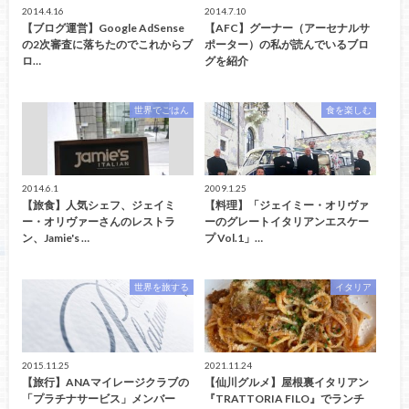
2014.4.16
2014.7.10
【ブログ運営】Google AdSense
【AFC】グーナー（アーセナルサ
の2次審査に落ちたのでこれからブ
ポーター）の私が読んでいるブロ
ロ…
グを紹介
世界でごはん
食を楽しむ
2014.6.1
2009.1.25
【旅食】人気シェフ、ジェイミ
【料理】「ジェイミー・オリヴァ
ー・オリヴァーさんのレストラ
ーのグレートイタリアンエスケー
ン、Jamie's …
プ Vol.1」…
世界を旅する
イタリア
2015.11.25
2021.11.24
【旅行】ANAマイレージクラブの
【仙川グルメ】屋根裏イタリアン
「プラチナサービス」メンバー
『TRATTORIA FILO』でランチ