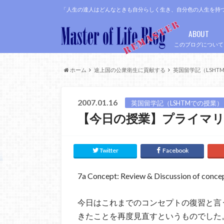
「人生の達人はどんなときも自分らしく生き、自分色の人生を持
ABOUT
このブログについて
ホーム
途上国の公衆衛生に貢献する
英国留学記（LSHT
2007.01.16
英国留学記（LSHTMでの授業）
【今日の授業】プライマリー
Twitter
Facebook
7a Concept: Review & Discussion of conce
今日はこれまでのコンセプトの復習と言
きたことを再度見直すというものでした