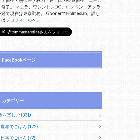
大学衛生・熱帯医学校の「途上国の公衆衛生」コース
を修了。 マニラ、ワシントンDC、ロンドン、アクラ
を経て現在は東京勤務。 GoonerでHolmesian。詳し
くは
プロフィール
へ。
FaceBookページ
カテゴリー
食を楽しむ (331)
世界でごはん (172)
日本でごはん (72)