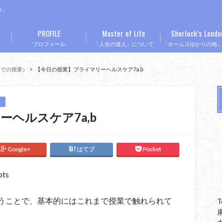
つ」
PROFILE
Master of Life
Sherlock’s Londo
プロフィール
「人生の達人」について
「ホームズゆかりの地
Mでの授業）
【今日の授業】プライマリーヘルスケア7a,b
ヘルスケア7a,b
Google+
はてブ
Pocket
pts
うことで、基本的にはこれまで授業で触れられて
T
。