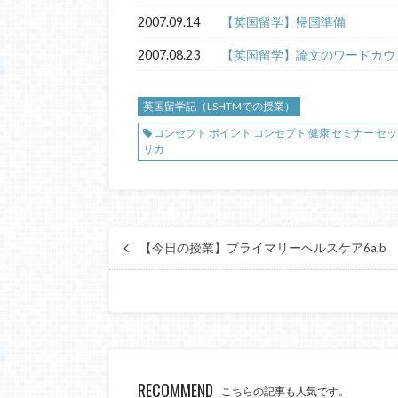
2007.09.14
【英国留学】帰国準備
2007.08.23
【英国留学】論文のワードカウ
英国留学記（LSHTMでの授業）
コンセプト ポイント コンセプト 健康 セミナー セッショ
リカ
【今日の授業】プライマリーヘルスケア6a,b
RECOMMEND
こちらの記事も人気です。