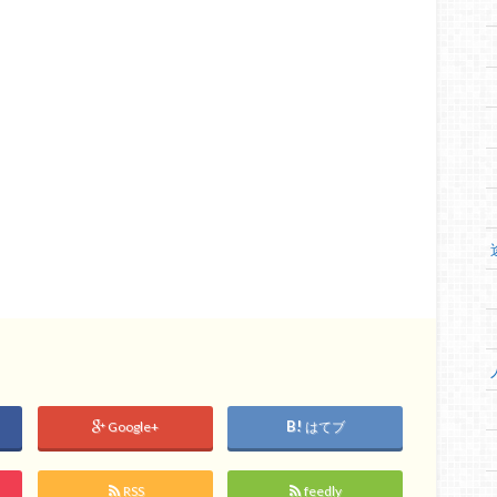
Google+
はてブ
RSS
feedly