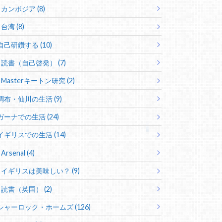
カンボジア (8)
台湾 (8)
自己研鑽する (10)
読書（自己啓発） (7)
Masterキートン研究 (2)
調布・仙川の生活 (9)
ガーナでの生活 (24)
イギリスでの生活 (14)
Arsenal (4)
イギリスは美味しい？ (9)
読書（英国） (2)
シャーロック・ホームズ (126)